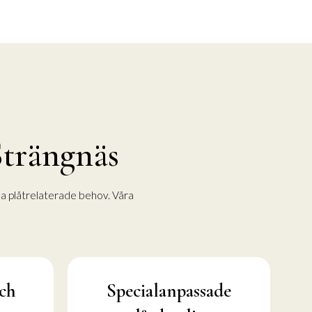
Strängnäs
ina plåtrelaterade behov. Våra
ch
Specialanpassade