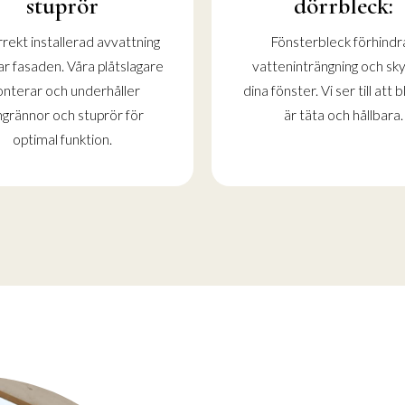
stuprör
dörrbleck:
rekt installerad avvattning
Fönsterbleck förhindr
r fasaden. Våra plåtslagare
vatteninträngning och sk
nterar och underhåller
dina fönster. Vi ser till att
grännor och stuprör för
är täta och hållbara.
optimal funktion.