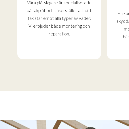
Våra plåtslagare är specialiserade
på takplåt och säkerställer att ditt
En kor
tak står emot alla typer av väder.
skydda
Vi erbjuder både montering och
mo
reparation.
hän