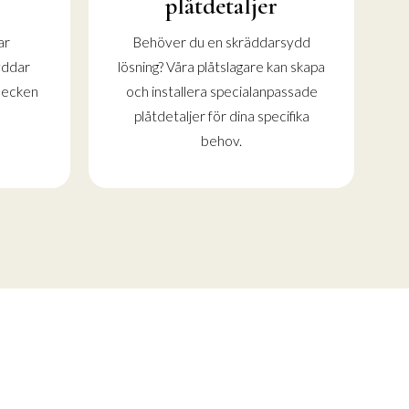
plåtdetaljer
ar
Behöver du en skräddarsydd
yddar
lösning? Våra plåtslagare kan skapa
 blecken
och installera specialanpassade
plåtdetaljer för dina specifika
behov.