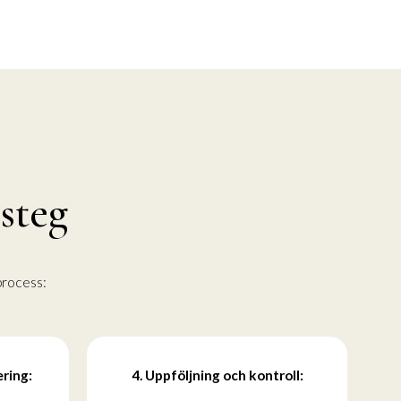
 steg
 process:
ering:
4. Uppföljning och kontroll: