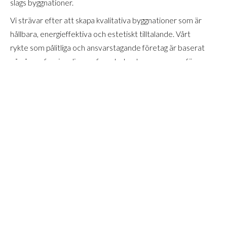
slags byggnationer.
Vi strävar efter att skapa kvalitativa byggnationer som är
hållbara, energieffektiva och estetiskt tilltalande. Vårt
rykte som pålitliga och ansvarstagande företag är baserat
på vår professionalism, erfarenhet och engagemang för
kvalitet.
LÄS & SE MER