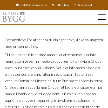
Beställning utav arbeten
Hitta till oss
Kundkontakt
Exempeltext. För att ändra till din egen text, klicka på knappen
med en penna på sig.
Et factum est in tricesimo anno in quarto mense in quinta
mensis cum essem in medio captivorum iuxta fluvium Chobar
aperti sunt caeli et vidi visiones Dei in quinta mensis ipse est
annus quintus transmigrationis regis Ioachin factum est
verbum Domini ad Hiezecihel filium Buzi sacerdotem in terra
Chaldeorum secus flumen Chobar et facta est super eum ibi
manus Domini et vidi et ecce ventus turbinis veniebat ab
aquilone et nubes magna et ignis involvens et splendor in
circuitu eius et de medio eius quasi species electri id est de