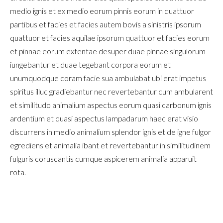
medio ignis et ex medio eorum pinnis eorum in quattuor
partibus et facies et facies autem bovis a sinistris ipsorum
quattuor et facies aquilae ipsorum quattuor et facies eorum
et pinnae eorum extentae desuper duae pinnae singulorum
iungebantur et duae tegebant corpora eorum et
unumquodque coram facie sua ambulabat ubi erat impetus
spiritus illuc gradiebantur nec revertebantur cum ambularent
et similitudo animalium aspectus eorum quasi carbonum ignis
ardentium et quasi aspectus lampadarum haec erat visio
discurrens in medio animalium splendor ignis et de igne fulgor
egrediens et animalia ibant et revertebantur in similitudinem
fulguris coruscantis cumque aspicerem animalia apparuit
rota.