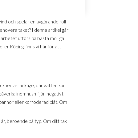
vind och spelar en avgörande roll
enovera taket? I denna artikel går
 arbetet utförs på bästa möjliga
er Köping, finns vi här för att
tecknen är läckage, där vatten kan
n påverka inomhusmiljön negativt
kpannor eller korroderad plåt. Om
0 år, beroende på typ. Om ditt tak