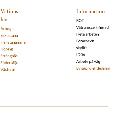
Vi finns
Information
här
ROT
Våtrumscertifierad
Arboga
Heta arbeten
Eskilstuna
Förarbevis
Hallstahammar
skylift
Köping
ID06
Strängnäs
Arbete på väg
Södertälje
Byggprojektledning
Västerås