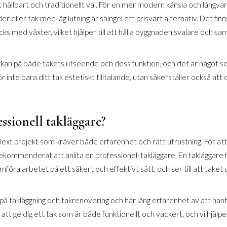
t hållbart och traditionellt val. För en mer modern känsla och långvar
er eller tak med låg lutning är shingel ett prisvärt alternativ. Det fin
cks med växter, vilket hjälper till att hålla byggnaden svalare och samt
erkan på både takets utseende och dess funktion, och det är något s
gör inte bara ditt tak estetiskt tilltalande, utan säkerställer också att 
essionell takläggare?
lext projekt som kräver både erfarenhet och rätt utrustning. För att 
d rekommenderat att anlita en professionell takläggare. En takläggar
öra arbetet på ett säkert och effektivt sätt, och ser till att taket
å takläggning och takrenovering och har lång erfarenhet av att hanter
att ge dig ett tak som är både funktionellt och vackert, och vi hjälper