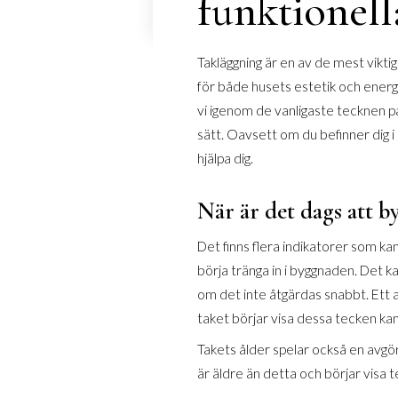
funktionell
Takläggning är en av de mest vikt
för både husets estetik och energi
vi igenom de vanligaste tecknen p
sätt. Oavsett om du befinner dig i 
hjälpa dig.
När är det dags att by
Det finns flera indikatorer som kan
börja tränga in i byggnaden. Det k
om det inte åtgärdas snabbt. Ett 
taket börjar visa dessa tecken kan
Takets ålder spelar också en avgör
är äldre än detta och börjar visa te