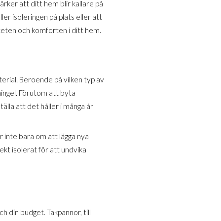
ker att ditt hem blir kallare på
ler isoleringen på plats eller att
iteten och komforten i ditt hem.
terial. Beroende på vilken typ av
shingel. Förutom att byta
tälla att det håller i många år
ar inte bara om att lägga nya
ekt isolerat för att undvika
ch din budget. Takpannor, till