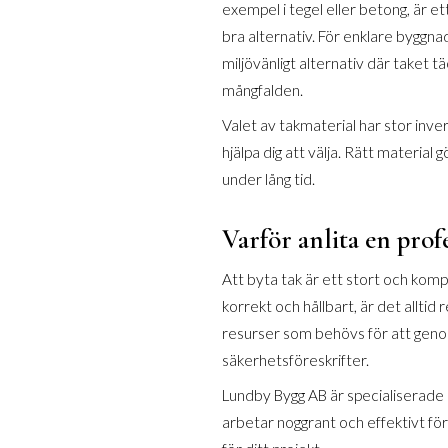
exempel i tegel eller betong, är et
bra alternativ. För enklare byggnad
miljövänligt alternativ där taket tä
mångfalden.
Valet av takmaterial har stor inv
hjälpa dig att välja. Rätt material 
under lång tid.
Varför anlita en prof
Att byta tak är ett stort och komp
korrekt och hållbart, är det allti
resurser som behövs för att genomf
säkerhetsföreskrifter.
Lundby Bygg AB är specialiserade p
arbetar noggrant och effektivt för 