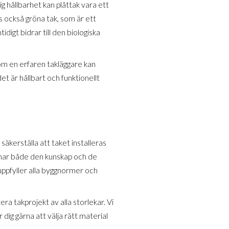
ig hållbarhet kan plåttak vara ett
ns också gröna tak, som är ett
idigt bidrar till den biologiska
om en erfaren takläggare kan
det är hållbart och funktionellt
säkerställa att taket installeras
e har både den kunskap och de
 uppfyller alla byggnormer och
a takprojekt av alla storlekar. Vi
 dig gärna att välja rätt material