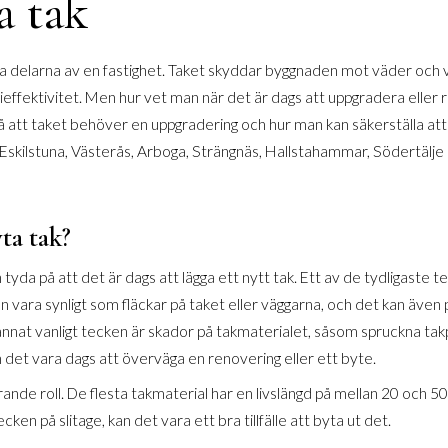
a tak
iga delarna av en fastighet. Taket skyddar byggnaden mot väder och 
effektivitet. Men hur vet man när det är dags att uppgradera eller r
å att taket behöver en uppgradering och hur man kan säkerställa att
Eskilstuna, Västerås, Arboga, Strängnäs, Hallstahammar, Södertälje ell
ta tak?
 tyda på att det är dags att lägga ett nytt tak. Ett av de tydligaste 
an vara synligt som fläckar på taket eller väggarna, och det kan äve
annat vanligt tecken är skador på takmaterialet, såsom spruckna ta
 det vara dags att överväga en renovering eller ett byte.
ande roll. De flesta takmaterial har en livslängd på mellan 20 och 5
cken på slitage, kan det vara ett bra tillfälle att byta ut det.